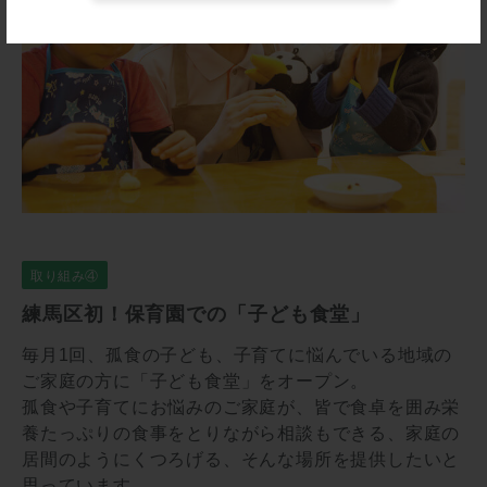
取り組み④
練馬区初！保育園での「子ども食堂」
毎⽉1回、孤⾷の⼦ども、⼦育てに悩んでいる地域の
ご家庭の⽅に「⼦ども⾷堂」をオープン。
孤食や子育てにお悩みのご家庭が、皆で食卓を囲み栄
養たっぷりの食事をとりながら相談もできる、家庭の
居間のようにくつろげる、そんな場所を提供したいと
思っています。