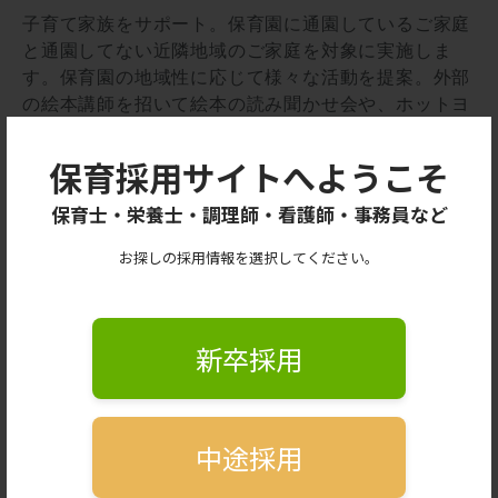
子育て家族をサポート。保育園に通園しているご家庭
と通園してない近隣地域のご家庭を対象に実施しま
す。保育園の地域性に応じて様々な活動を提案。外部
の絵本講師を招いて絵本の読み聞かせ会や、ホットヨ
ガスタジオLAVAとタッグを組み保育園と子育て家庭
をつなぐ親子ヨガイベントを開催（不定期）。子育て
保育採用サイトへようこそ
家庭のママ・パパ同士が交流できます。子育てや心身
の悩みの緩和に役立つと同時に、保育園と近隣地域の
保育士・栄養士・調理師・看護師・事務員など
子育て家庭、さらには子育て家庭同士をつなげ、子育
お探しの採用情報を選択してください。
て中ママ・パパの孤立を防ぐサポートができればと考
えています。
※実施の有無は園によって異なります。
新卒採用
中途採用