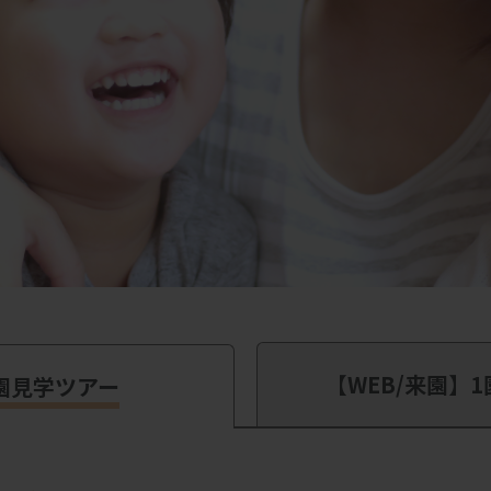
【WEB/来園】
1
園見学ツアー