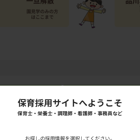
東京駅
集合
池袋駅
集合
保育採用サイトへようこそ
2.江東区
3.練馬区・豊島区
保育士・栄養士・調理師・看護師・事務員など
大宮駅
集合
新横浜駅
集合
お探しの採用情報を選択してください。
さいたま市・戸田市
7.横浜市