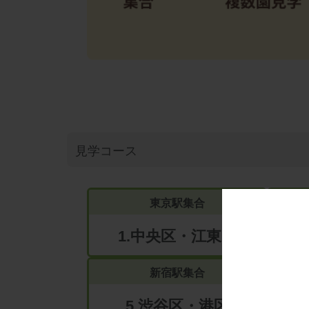
見学コース
東京駅
集合
1.中央区・江東区
新宿駅
集合
5.渋谷区・港区
6.