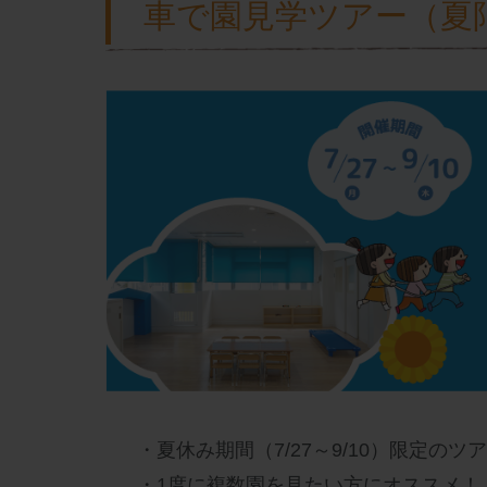
車で園見学ツアー（夏
・夏休み期間（7/27～9/10）限定の
・1度に複数園を見たい方にオススメ！