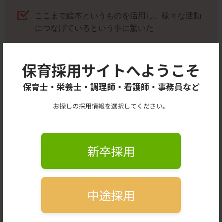
ここまで絵本というものを活用し、様々な活動
につなげているという事に驚いた
スタッフの皆さんの雰囲気が柔らかく、質問し
やすい雰囲気で安心して参加できた
保育採用サイトへようこそ
新卒向けのサポートが充実していて安心できる
保育士・栄養士・調理師・看護師・事務員など
と感じた
お探しの採用情報を選択してください。
保育士として働くイメージがより具体的にでき
た
新卒採用
新卒向け公式LINEアカウントから
エントリー前の相談・質問受付中！
中途採用