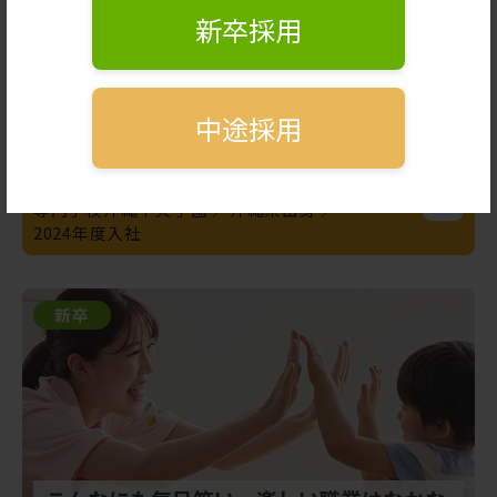
新卒採用
夏は10日、冬は12日の連休をもらい帰省
中途採用
しました！
保育士
専門学校沖縄中央学園
沖縄県出身
2024年度入社
新卒