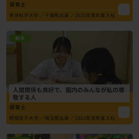
保育士
帝京科学大学
千葉県出身
2025年度年度入社
新卒
人間関係も良好で、園内のみんなが私の尊
敬する人
保育士
昭和女子大学
埼玉県出身
2022年度年度入社