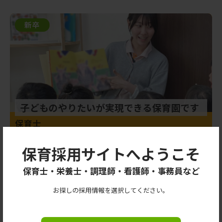
新卒
子どものやりたいが実現できる保育園です
保育士
大宮こども専門学校
栃木県出身
保育採用サイトへようこそ
2023年度入社
保育士・栄養士・調理師・看護師・事務員など
新卒
お探しの採用情報を選択してください。