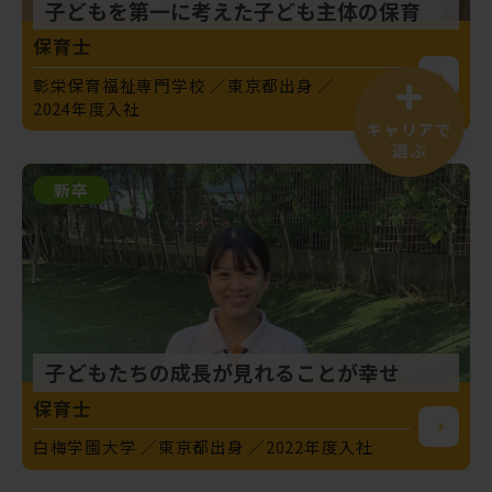
子どもを第一に考えた子ども主体の保育
保育士
彰栄保育福祉専門学校
東京都出身
2024年度入社
キャリアで
選ぶ
新卒
子どもたちの成長が見れることが幸せ
保育士
白梅学園大学
東京都出身
2022年度入社