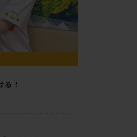
）
せる！