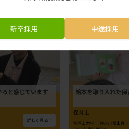
2024年度年度入社
新卒採用
中途採用
新卒
いると感じています
絵本を取り入れた保
保育士
詳しく見る
帝塚山大学
神奈川県出身
2025年度年度入社