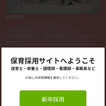
保育理念
つながり保育
「心が動く体験」と「豊かな対話」で、つながりを
創造する
●子どもとつながる：「主人公」になる
●保護者とつながる：「共鳴」する
保育採用サイトへようこそ
●地域とつながる：「市民」になる
保育士・栄養士・調理師・看護師・事務員など
●スタッフ同士つながる：「チーム」になる
お探しの採用情報を選択してください。
詳しく見る
新卒採用