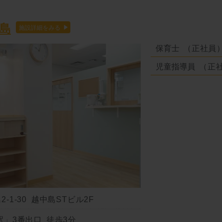
島
保育士
（正社員
児童指導員
（正
-1-30 越中島STビル2F
駅」3番出口 徒歩3分