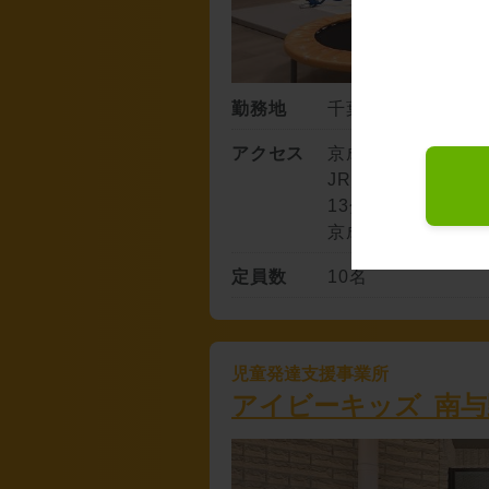
勤務地
千葉県船橋市湊町2-
アクセス
京成線「京成船橋」
JR総武線、東武ア
13分
京成本線「大神宮下
定員数
10名
児童発達支援事業所
アイビーキッズ 南与