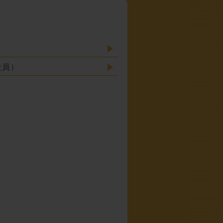
）
社員）