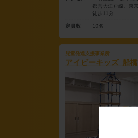
都営大江戸線、東
徒歩11分
定員数
10名
児童発達支援事業所
アイビーキッズ 船橋