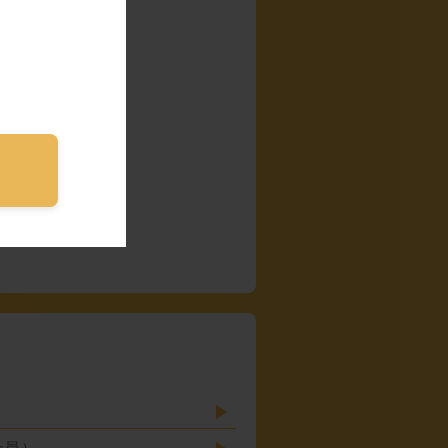
）
社員）