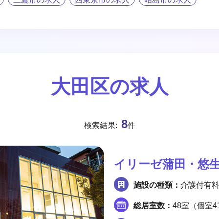
大田区の求人
8
検索結果:
件
イリーゼ蒲田・悠
施設の種類：
介護付有
総居室数：
48室（個室4