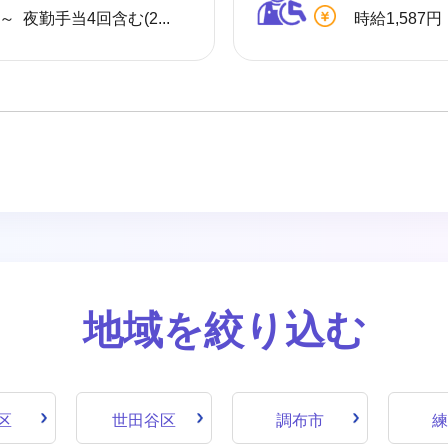
月給 318,872円～ 夜勤手当4回含む(24,000円／1回6,000円) ※各種手当(地域手当、職種手当、みなし残業手当等)を含む ※みなし残業代は10,000円／4.8時間分を含む(超過分は別途支給) 【収入例】 ＊月収341,872円
時給1,587円
地域を絞り込む
区
世田谷区
調布市
練