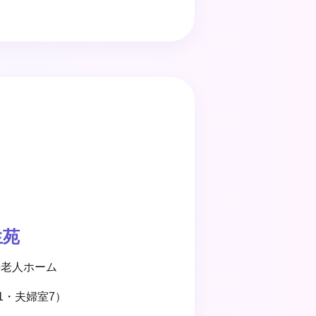
生苑
料老人ホーム
1・夫婦室7）