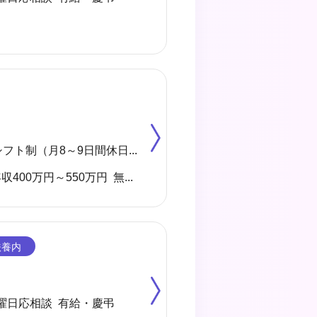
◆4週8休 シフト制（月8～9日間休日） ※年間のお休みは、107日になります。 他に休暇として ◇有給・慶弔休暇 ◇特別休暇 ◇産前・産後・育児休暇 ◇介護休暇 が取得できます。
有資格者 年収400万円～550万円 無資格者 年収360万円～500万円 ※地域・施設・経験により変動あり
曜日応相談 有給・慶弔