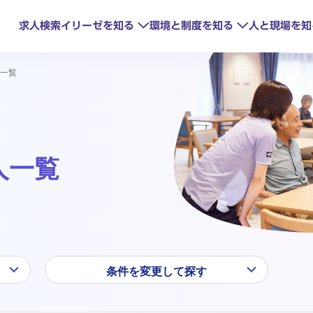
求人検索
イリーゼを知る
環境と制度を知る
人と現場を知
一覧
人一覧
見るイリーゼ
研修制度
oTで変わる現場
HITOWAの取
キャリアアップ
条件を変更して探す