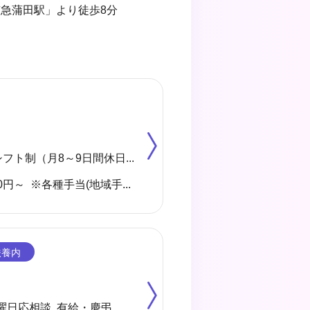
急蒲田駅」より徒歩8分
◆4週8休 シフト制（月8～9日間休日） ※年間のお休みは、107日になります。 他に休暇として ◇有給・慶弔休暇 ◇特別休暇 ◇産前・産後・育児休暇 ◇介護休暇 が取得できます。
月給 304,000円～ ※各種手当(地域手当、職種手当、みなし残業手当等)を含む ※みなし残業代は20,000円／10時間分を含む(超過分は別途支給) 【収入例】 ＊月収327,000円 …月給＋子供手当8,000円／1人＋住宅手当15,000円(賃貸)
曜日応相談 有給・慶弔