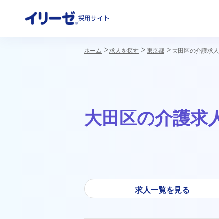
採用サイト
ホーム
求人を探す
東京都
大田区の介護求人
大田区の介護求
イリーゼの想い
働きやすい環境づくり
社員インタビュー
数字で
教育・
介護I
求人一覧を見る
福利厚生