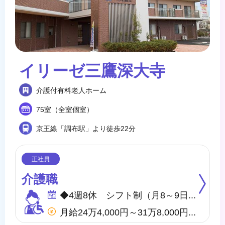
イリーゼ三鷹深大寺
介護付有料老人ホーム
75室（全室個室）
京王線「調布駅」より徒歩22分
介護職
◆4週8休 シフト制（月8～9日間休日） ※年間のお休みは、107日になります。 他に休暇として ◇有給・慶弔休暇 ◇特別休暇 ◇産前・産後・育児休暇 ◇介護休暇 が取得できます。
月給24万4,000円～31万8,000円 他、処遇一時金手当あり