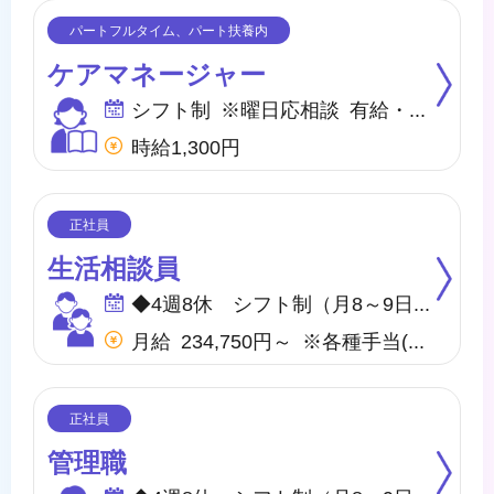
ケアマネージャー
シフト制 ※曜日応相談 有給・慶弔
時給1,300円
生活相談員
◆4週8休 シフト制（月8～9日間休日） ※年間のお休みは、107日になります。 他に休暇として ◇有給・慶弔休暇 ◇特別休暇 ◇産前・産後・育児休暇 ◇介護休暇 が取得できます。
月給 234,750円～ ※各種手当(地域手当、職種手当、みなし残業手当等)を含む ※みなし残業代は20,000円／12.8時間分を含む(超過分は別途支給) 【収入例】 ＊月収257,750円 …月給＋子供手当8,000円／1人＋住宅手当15,000円(賃貸)
管理職