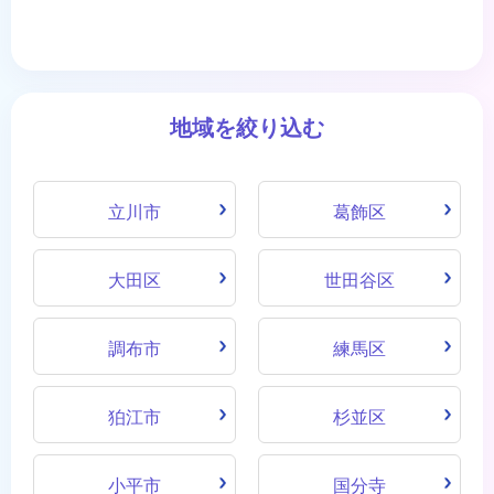
地域を絞り込む
立川市
葛飾区
大田区
世田谷区
調布市
練馬区
狛江市
杉並区
小平市
国分寺