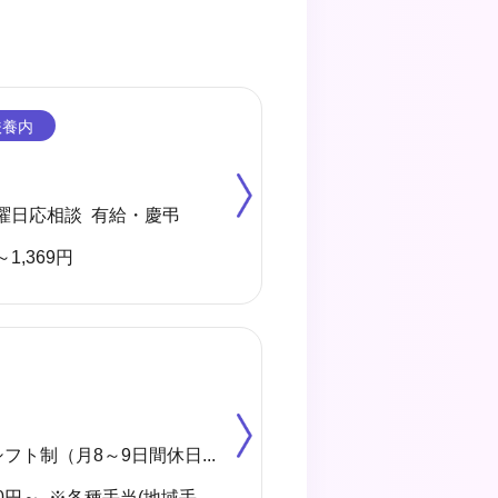
曜日応相談 有給・慶弔
～1,369円
◆4週8休 シフト制（月8～9日間休日） ※年間のお休みは、107日になります。 他に休暇として ◇有給・慶弔休暇 ◇特別休暇 ◇産前・産後・育児休暇 ◇介護休暇 が取得できます。
月給 304,000円～ ※各種手当(地域手当、職種手当、みなし残業手当等)を含む ※みなし残業代は20,000円／9.9時間分を含む(超過分は別途支給) 【収入例】 ＊月収327000円 …月給＋子供手当8,000円／1人＋住宅手当15,000円(賃貸)