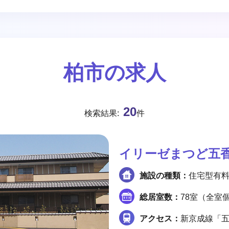
柏市の求人
20
検索結果:
件
イリーゼまつど五
施設の種類：
住宅型有
総居室数：
78室（全室
アクセス：
新京成線「五