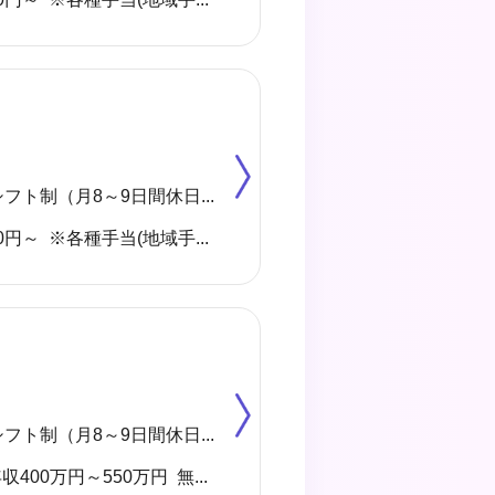
◆4週8休 シフト制（月8～9日間休日） ※年間のお休みは、107日になります。 他に休暇として ◇有給・慶弔休暇 ◇特別休暇 ◇産前・産後・育児休暇 ◇介護休暇 が取得できます。
月給 273,000円～ ※各種手当(地域手当、職種手当、みなし残業手当等)を含む ※みなし残業代は20,000円／10.9時間分を含む(超過分は別途支給) 【収入例】 ＊月収296,000円 …月給＋子供手当8,000円／1人＋住宅手当15,000円(賃貸)
◆4週8休 シフト制（月8～9日間休日） ※年間のお休みは、107日になります。 他に休暇として ◇有給・慶弔休暇 ◇特別休暇 ◇産前・産後・育児休暇 ◇介護休暇 が取得できます。
有資格者 年収400万円～550万円 無資格者 年収360万円～500万円 ※地域・施設・経験により変動あり