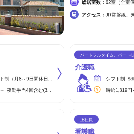
総居室数：
62室（全室
アクセス：
JR常磐線、東
介護職
◆4週8休 シフト制（月8～9日間休日） ※年間のお休みは、107日になります。 他に休暇として ◇有給・慶弔休暇 ◇特別休暇 ◇産前・産後・育児休暇 ◇介護休暇 が取得できます。
シフト制 ※
月給 283,580円～ 夜勤手当4回含む(32,000円／1回8,000円) ※各種手当(地域手当、職種手当、みなし残業手当等)を含む ※みなし残業代は10,000円／5.7時間分を含む(超過分は別途支給) 【収入例】 ＊月収306,580円 …月給＋子供手当8,000円／1人＋住宅手当15,000円(賃貸)
時給1,319円
看護職