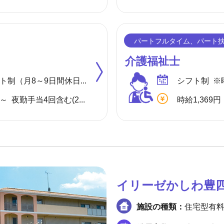
介護福祉士
◆4週8休 シフト制（月8～9日間休日） ※年間のお休みは、107日になります。 他に休暇として ◇有給・慶弔休暇 ◇特別休暇 ◇産前・産後・育児休暇 ◇介護休暇 が取得できます。
シフト制 ※
月給 303,080円～ 夜勤手当4回含む(28,000円／1回7,000円) ※各種手当(地域手当、職種手当、みなし残業手当等)を含む ※みなし残業代は10,000円／5.2時間分を含む(超過分は別途支給) 【収入例】 ＊月収326,080円 …月給＋子供手当8,000円／1人＋住宅手当15,000円(賃貸)
時給1,369円
イリーゼかしわ豊
施設の種類：
住宅型有