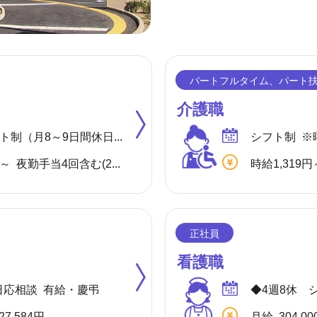
介護職
◆4週8休 シフト制（月8～9日間休日） ※年間のお休みは、107日になります。 他に休暇として ◇有給・慶弔休暇 ◇特別休暇 ◇産前・産後・育児休暇 ◇介護休暇 が取得できます。
シフト制 ※
月給 279,580円～ 夜勤手当4回含む(28,000円／1回7,000円) ※各種手当(地域手当、職種手当、みなし残業手当等)を含む ※みなし残業代は10,000円／5.7時間分を含む(超過分は別途支給) 【収入例】 ＊月収302,580円 …月給＋子供手当8,000円／1人＋住宅手当15,000円(賃貸)
時給1,319円
看護職
日応相談 有給・慶弔
27,584円