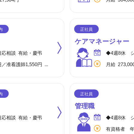
ケアマネージャー
日応相談 有給・慶弔
正看護師1,750円／准看護師1,550円 ※内、特定処遇改善手当50円
管理職
日応相談 有給・慶弔