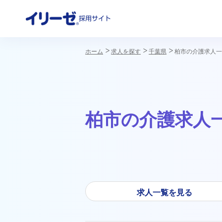
採用サイト
ホーム
求人を探す
千葉県
柏市の介護求人一
柏市の介護求人
イリーゼの想い
働きやすい環境づくり
社員インタビュー
数字で
教育・
介護I
求人一覧を見る
福利厚生