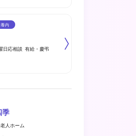
曜日応相談 有給・慶弔
四季
料老人ホーム