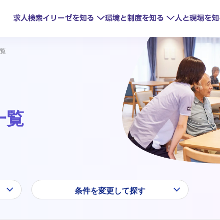
求人検索
イリーゼを知る
環境と制度を知る
人と現場を知
覧
一覧
見るイリーゼ
研修制度
oTで変わる現場
HITOWAの取
キャリアアップ
条件を変更して探す