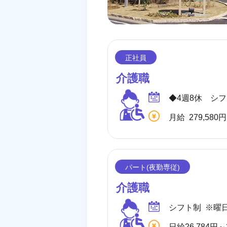
介護職
介護職
シフト制 ※曜
日給26,784円～