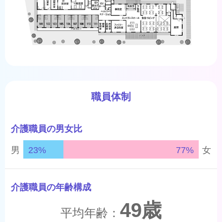
職員体制
介護職員の男女比
男
23%
77%
女
介護職員の年齢構成
49歳
平均年齢：