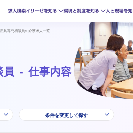
求人検索
イリーゼを知る
環境と制度を知る
人と現場を知
用具専門相談員の介護求人一覧
員 - 仕事内容
見るイリーゼ
研修制度
oTで変わる現場
HITOWAの取
キャリアアップ
条件を変更して探す