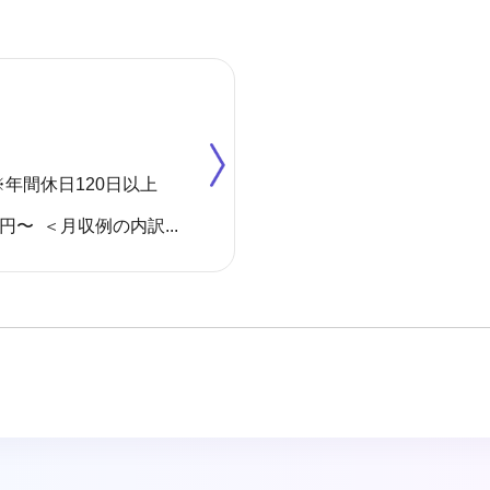
※年間休日120日以上
月収例 250,500円〜 ＜月収例の内訳＞ 基本給＋一律手当：227,500円 住宅手当：15,000円（賃貸世帯主の場合） 子供手当：8,000円（子供1人の場合）