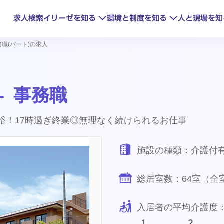
求人検索
イリーゼを知る
環境と制度を知る
人と現場を知
務職(パート)の求人
- 事務職
裕！17時過ぎ終業◎無理なく続けられるお仕事
見るイリーゼ
研修制度
oTで変わる現場
HITOWAの取
キャリアアップ
施設の種類：
介護付
総居室数：
64室（全
入居者の平均介護度