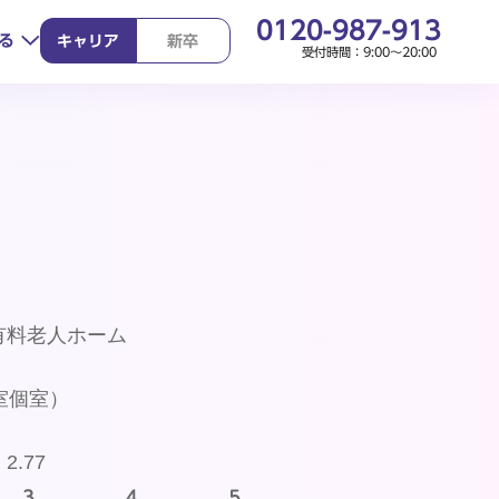
0120-987-913
る
キャリア
新卒
受付時間：9:00～20:00
り組み
有料老人ホーム
室個室）
：
2.77