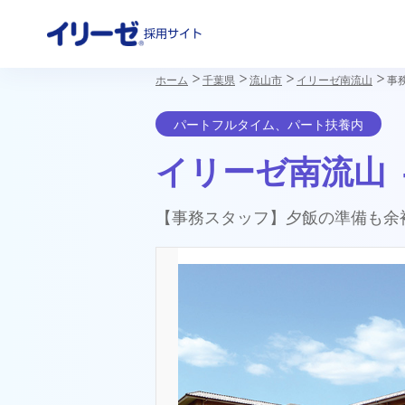
採用サイト
ホーム
千葉県
流山市
イリーゼ南流山
事
イリーゼ南流山 
【事務スタッフ】夕飯の準備も余
イリーゼの想い
働きやすい環境づくり
社員インタビュー
数字で
教育・
介護I
福利厚生