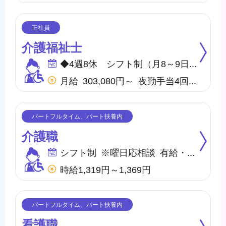
介護福祉士
◆4週8休 シフト制（月8～9日間休日） ※年間のお休みは、107日になります。 他に休暇として ◇有給・慶弔休暇 ◇特別休暇 ◇産前・産後・育児休暇 ◇介護休暇 が取得できます。
月給 303,080円～ 夜勤手当4回含む(28,000円／1回7,000円) ※各種手当(地域手当、職種手当、みなし残業手当等)を含む ※みなし残業代は10,000円／5.2時間分を含む(超過分は別途支給) 【収入例】 ＊月収326,080円 …月給＋子供手当8,000円／1人＋住宅手当15,000円(賃貸)
介護職
シフト制 ※曜日応相談 有給・慶弔
時給1,319円～1,369円
看護職