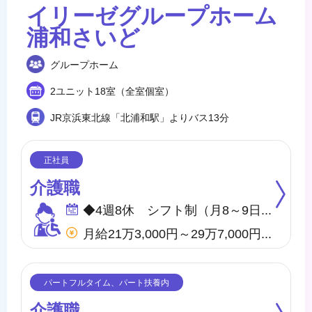
イリーゼグループホーム
浦和さいど
グループホーム
2ユニット18室（全室個室）
JR京浜東北線「北浦和駅」よりバス13分
介護職
◆4週8休 シフト制（月8～9日間休日） ※年間のお休みは、107日になります。 他に休暇として ◇有給・慶弔休暇 ◇特別休暇 ◇産前・産後・育児休暇 ◇介護休暇 が取得できます。
月給21万3,000円～29万7,000円 他、処遇一時金手当あり
介護職