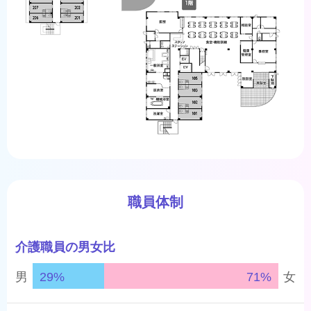
職員体制
介護職員の男女比
男
29%
71%
女