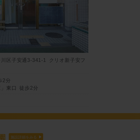
区子安通3-341-1 クリオ新子安フ
歩2分
」東口 徒歩2分
園