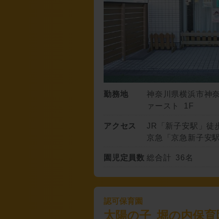
勤務地
神奈川県横浜市神奈川
ァースト 1F
アクセス
JR「新子安駅」徒
京急「京急新子安駅
園児定員数
総合計 36名
認可保育園
太陽の子 堀の内保育