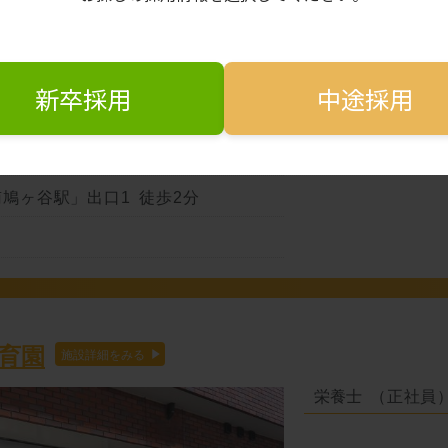
新卒採用
中途採用
-10-19
鳩ヶ谷駅」出口1 徒歩2分
育園
栄養士
（正社員