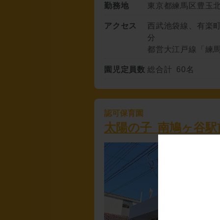
勤務地
東京都練馬区豊玉北5
アクセス
西武池袋線、有楽町
分
都営大江戸線「練馬
園児定員数
総合計 60名
認可保育園
太陽の子 南鳩ヶ谷駅