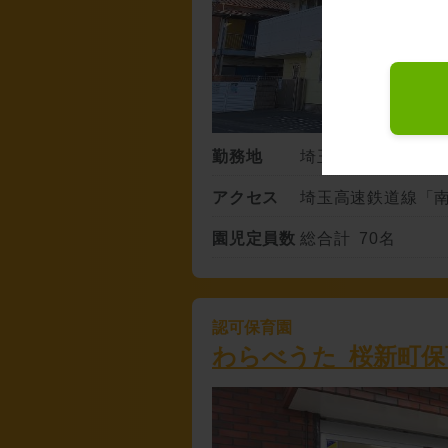
勤務地
埼玉県川口市南鳩ヶ谷4
アクセス
埼玉高速鉄道線「南
園児定員数
総合計 70名
認可保育園
わらべうた 桜新町保