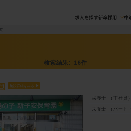
求人を探す
新卒採用
中
覧
検索結果:
16
件
園
栄養士
（正社員
栄養士
（パート