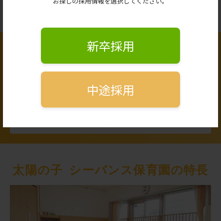
お探しの採用情報を選択してください。
新卒採用
求人情報
保育士
保育補助/保育支援者
中途採用
正社員
パート・アルバイト
パート・アルバイト
太陽の子 シーバンス保育園の特長