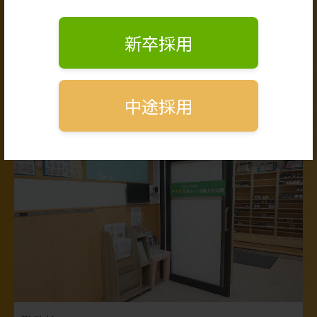
保育士（無資格）
本社スタッフ
新卒採用
栄養士
中途採用
認可保育園
太陽の子 南青山保育園