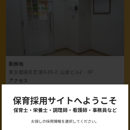
勤務地
東京都港区芝浦3-20-2 山楽ビル2・3F
アクセス
JR「田町駅」芝浦口（東口）徒歩9分
都営三田線、浅草線「三田駅」A2出口 徒歩9分
保育採用サイトへようこそ
園児定員数
保育士・栄養士・調理師・看護師・事務員など
総合計45名
お探しの採用情報を選択してください。
保育士（資格取得済み、取得見込み）