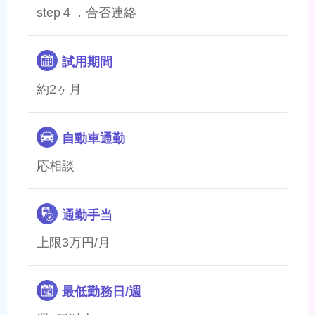
step４．合否連絡
試用期間
約2ヶ月
自動車通勤
応相談
通勤手当
上限3万円/月
最低勤務日/週