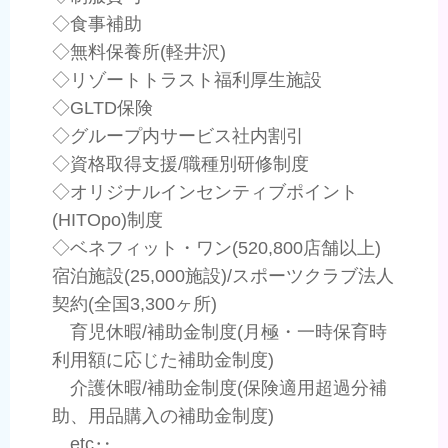
◇食事補助
◇無料保養所(軽井沢)
◇リゾートトラスト福利厚生施設
◇GLTD保険
◇グループ内サービス社内割引
◇資格取得支援/職種別研修制度
◇オリジナルインセンティブポイント
(HITOpo)制度
◇ベネフィット・ワン(520,800店舗以上)
宿泊施設(25,000施設)/スポーツクラブ法人
契約(全国3,300ヶ所)
育児休暇/補助金制度(月極・一時保育時
利用額に応じた補助金制度)
介護休暇/補助金制度(保険適用超過分補
助、用品購入の補助金制度)
etc‥