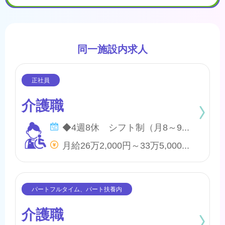
同一施設内求人
介護職
◆4週8休 シフト制（月8～9日間休日） ※年間のお休みは、107日になります。 他に休暇として ◇有給・慶弔休暇 ◇特別休暇 ◇産前・産後・育児休暇 ◇介護休暇 が取得できます。
月給26万2,000円～33万5,000円 他、処遇一時金手当あり
介護職