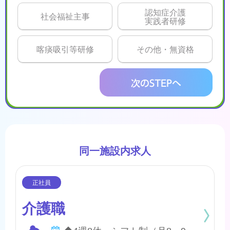
認知症介護
社会福祉主事
実践者研修
喀痰吸引等研修
その他・無資格
同一施設内求人
介護職
◆4週8休 シフト制（月8～9日間休日） ※年間のお休みは、107日になります。 他に休暇として ◇有給・慶弔休暇 ◇特別休暇 ◇産前・産後・育児休暇 ◇介護休暇 が取得できます。