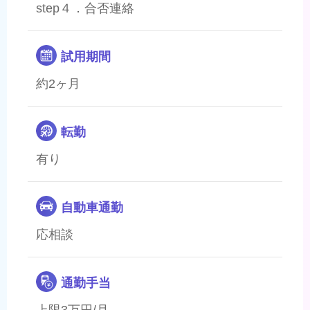
step４．合否連絡
試用期間
約2ヶ月
転勤
有り
自動車通勤
応相談
通勤手当
上限3万円/月