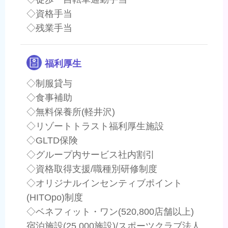
◇資格手当
◇残業手当
福利厚生
◇制服貸与
◇食事補助
◇無料保養所(軽井沢)
◇リゾートトラスト福利厚生施設
◇GLTD保険
◇グループ内サービス社内割引
◇資格取得支援/職種別研修制度
◇オリジナルインセンティブポイント
(HITOpo)制度
◇ベネフィット・ワン(520,800店舗以上)
宿泊施設(25,000施設)/スポーツクラブ法人