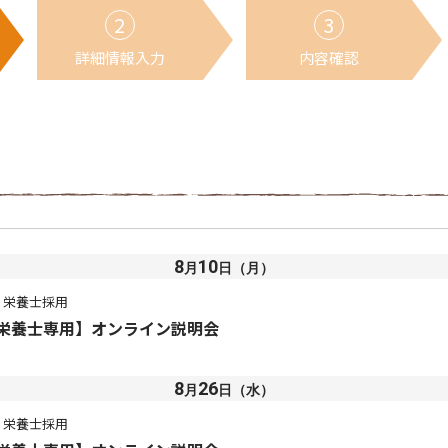
詳細情報
入力
内容確認
8
10
月
日（月）
栄養士採用
栄養士専用】オンライン説明会
8
26
月
日（水）
栄養士採用