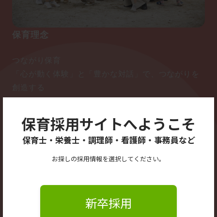
保育理念
つながり保育
「心が動く体験」と「豊かな対話」で、つながりを
創造する
●子どもとつながる：「主人公」になる
●保護者とつながる：「共鳴」する
保育採用サイトへようこそ
●地域とつながる：「市民」になる
保育士・栄養士・調理師・看護師・事務員など
●スタッフ同士つながる：「チーム」になる
お探しの採用情報を選択してください。
詳しく見る
新卒採用